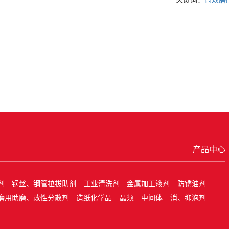
产品中心
剂
钢丝、钢管拉拔助剂
工业清洗剂
金属加工液剂
防锈油剂
磨用助磨、改性分散剂
造纸化学品
晶须
中间体
消、抑泡剂