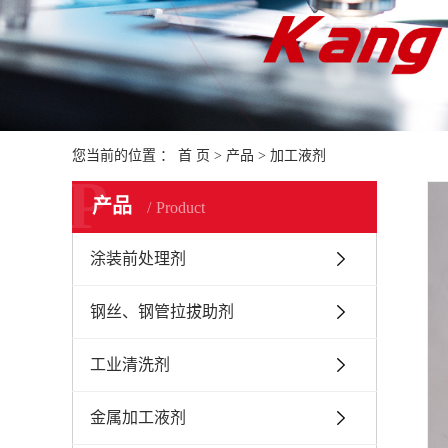
您当前的位置 ：
首 页
>
产品
>
加工液剂
P
产品
Product
涂装前处理剂
钢丝、钢管拉拔助剂
工业清洗剂
金属加工液剂