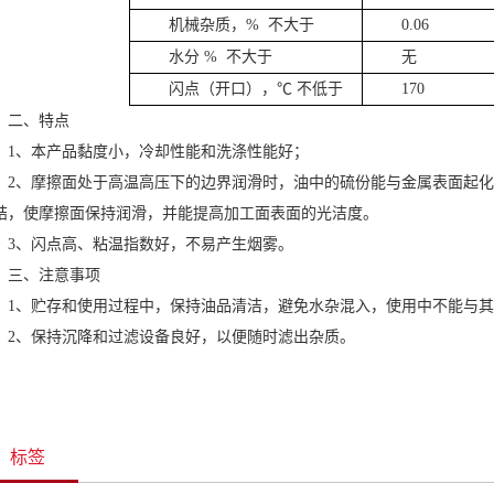
机械杂质，% 不大于
0.06
水分 % 不大于
无
闪点（开口），℃ 不低于
170
二、特点
1、本产品黏度小，冷却性能和洗涤性能好；
2、摩擦面处于高温高压下的边界润滑时，油中的硫份能与金属表面起
结，使摩擦面保持润滑，并能提高加工面表面的光洁度。
3、闪点高、粘温指数好，不易产生烟雾。
三、注意事项
1、贮存和使用过程中，保持油品清洁，避免水杂混入，使用中不能与
2、保持沉降和过滤设备良好，以便随时滤出杂质。
标签