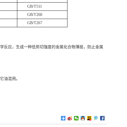
GB/T511
GB/T260
GB/T267
化学反应，生成一种低剪切强度的金属化合物薄层，防止金属
其它油混用。