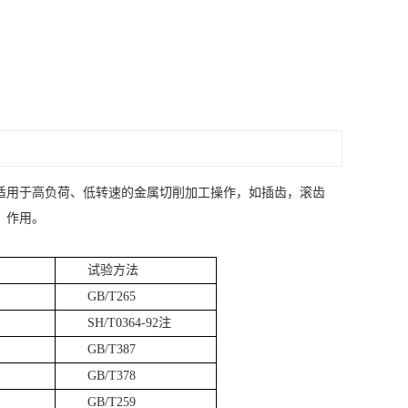
适用于高负荷、低转速的金属切削加工操作，如插齿，滚齿
、作用。
试验方法
GB/T265
SH/T0364-92注
GB/T387
GB/T378
GB/T259