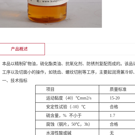
产品概述
本品以精制矿物油，硫化酯类油、抗氧化剂、防锈剂复配而成的。该品
。工序以及切面小的操作，如铣齿、螺纹切削等工序，主要起润滑兼冷却
一、技术指标
项目
质量标准
运动黏度（40）℃mm2/s
15-20
安定性试验（-10）℃
合格
硫含量，% 不小于
1.7
腐蚀（钢片，50℃，3h）
合格
水溶性酸或碱
无