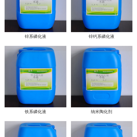
锌系磷化液
锌钙系磷化液
铁系磷化液
纳米陶化剂