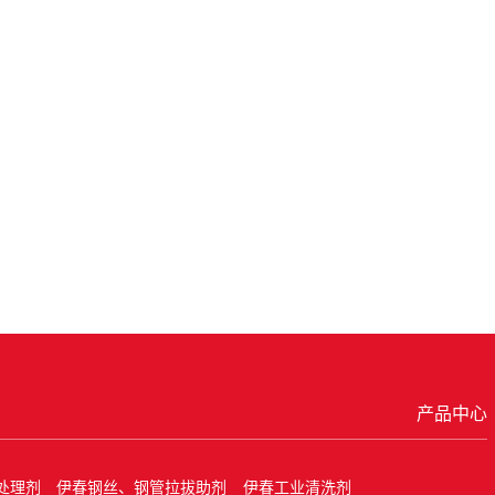
产品中心
处理剂
伊春钢丝、钢管拉拔助剂
伊春工业清洗剂