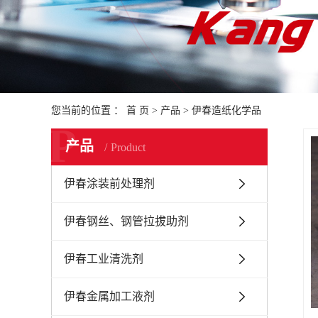
您当前的位置 ：
首 页
>
产品
>
伊春造纸化学品
P
产品
Product
伊春涂装前处理剂
伊春钢丝、钢管拉拔助剂
伊春工业清洗剂
伊春金属加工液剂