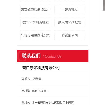
碱式硫酸镁晶须公司
平整液批发
微乳化切削液批发
纳米陶化剂批发
轧辊专用磨削液公司
防锈剂公司
C
联系我们
Contact Us
营口康如科技有限公司
联系人：刁经理
电 话：18841775200
地 址：辽宁省营口市老边区钢铁工业园区