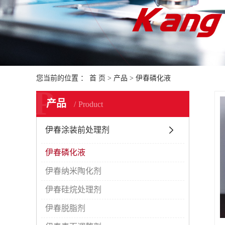
您当前的位置 ：
首 页
>
产品
>
伊春磷化液
P
产品
Product
伊春涂装前处理剂
伊春磷化液
伊春纳米陶化剂
伊春硅烷处理剂
伊春脱脂剂