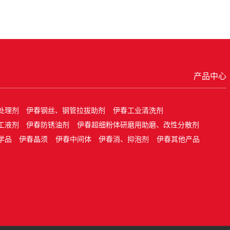
产品中心
处理剂
伊春钢丝、钢管拉拔助剂
伊春工业清洗剂
工液剂
伊春防锈油剂
伊春超细粉体研磨用助磨、改性分散剂
学品
伊春晶须
伊春中间体
伊春消、抑泡剂
伊春其他产品