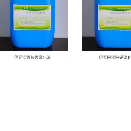
伊春钢管拉拨磷化液
伊春除油除锈磷