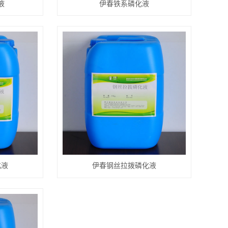
液
伊春铁系磷化液
化液
伊春钢丝拉拨磷化液