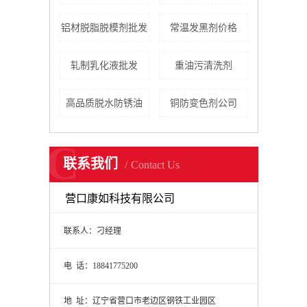
铝材脱脂脱模剂批发
常温发黑剂价格
轧制乳化液批发
重油污清洗剂
高品质脱水防锈油
铜防变色剂公司
C
联系我们
Contact Us
营口康如科技有限公司
联系人：刁经理
电 话：18841775200
地 址：辽宁省营口市老边区钢铁工业园区