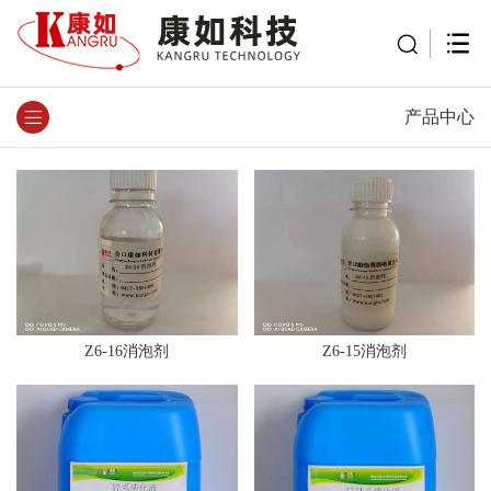
产品中心
Z6-16消泡剂
Z6-15消泡剂