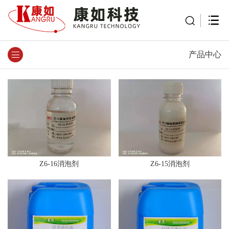
产品中心
Z6-16消泡剂
Z6-15消泡剂