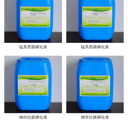
锰系黑膜磷化液
锰系黑膜磷化液
钢丝拉拨磷化液
钢管拉拨磷化液