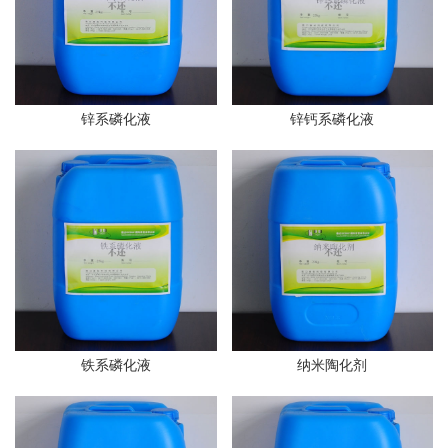
锌系磷化液
锌钙系磷化液
铁系磷化液
纳米陶化剂