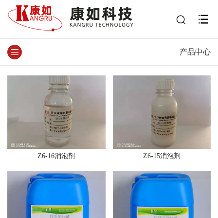
产品中心
Z6-16消泡剂
Z6-15消泡剂