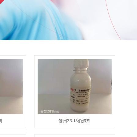
剂
儋州Z6-18消泡剂