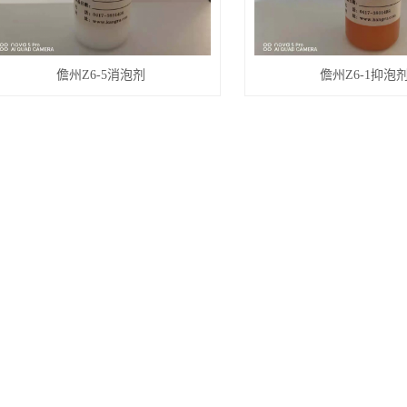
儋州Z6-5消泡剂
儋州Z6-1抑泡