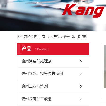
您当前的位置 ：
首 页
>
产品
>
儋州消、抑泡剂
P
产品
Product
儋州涂装前处理剂
儋州钢丝、钢管拉拔助剂
儋州工业清洗剂
儋州金属加工液剂