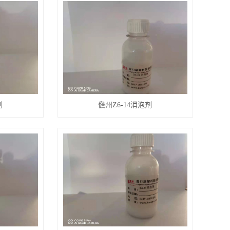
剂
儋州Z6-14消泡剂