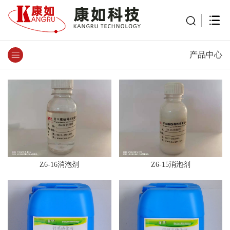
产品中心
Z6-16消泡剂
Z6-15消泡剂