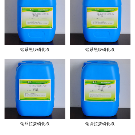
锰系黑膜磷化液
锰系黑膜磷化液
钢丝拉拨磷化液
钢管拉拨磷化液