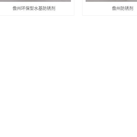
儋州环保型水基防锈剂
儋州防锈剂