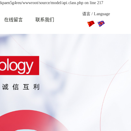
ckpaen5g4reu/wwwroot/source/model/api.class.php on line 217
语言 / Language
在线留言
联系我们