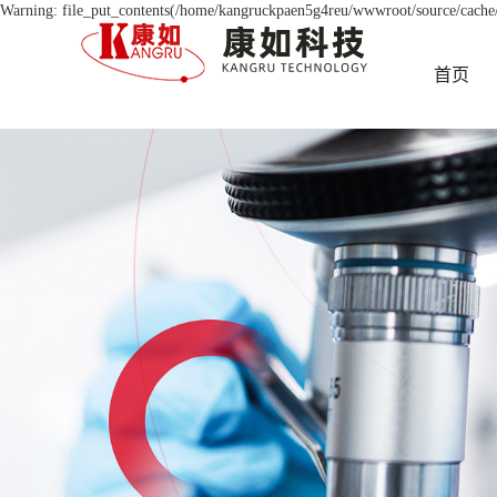
Warning: file_put_contents(/home/kangruckpaen5g4reu/wwwroot/source/cache/l
首页