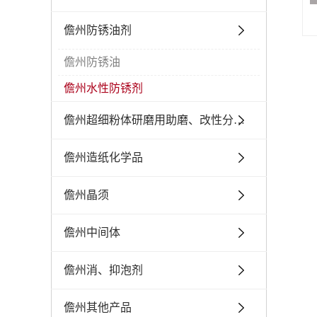
儋州防锈油剂
儋州防锈油
儋州水性防锈剂
儋州超细粉体研磨用助磨、改性分散剂
儋州造纸化学品
儋州晶须
儋州中间体
儋州消、抑泡剂
儋州其他产品