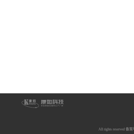
关于我们
公司简介
儋州涂装前
组织机构
儋州金属加
资质荣誉
儋州造纸化
企业文化
视频中心
营业执照
All rights reserved 