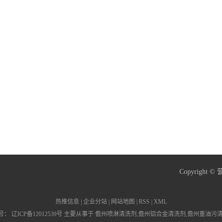
产品中心
处理剂
儋州钢丝、钢管拉拔助剂
儋州工业清洗剂
工液剂
儋州防锈油剂
儋州超细粉体研磨用助磨、改性分散剂
学品
儋州晶须
儋州中间体
儋州消、抑泡剂
儋州其他产品
Copyrigh
热推信息
|
企业分站
|
网站地图
|
RSS
|
XML
备案号：
辽ICP备12012539号
主要从事于
儋州喷淋清洗剂
,
儋州铝合金清洗剂
,
儋州重油污