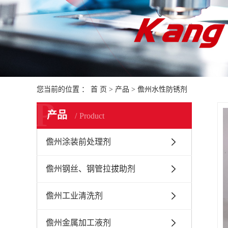
您当前的位置 ：
首 页
>
产品
>
儋州水性防锈剂
P
产品
Product
儋州涂装前处理剂
儋州钢丝、钢管拉拔助剂
儋州工业清洗剂
儋州金属加工液剂