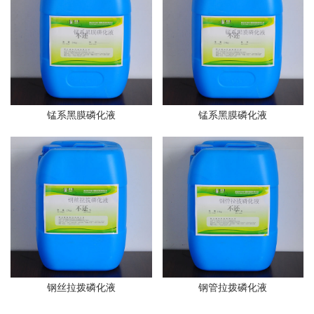
锰系黑膜磷化液
锰系黑膜磷化液
钢丝拉拨磷化液
钢管拉拨磷化液